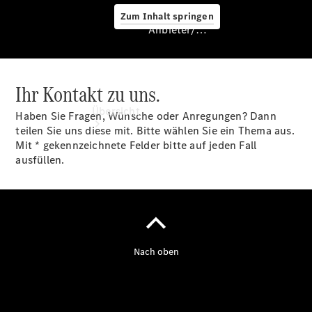
Zum Inhalt springen
Anbieter/Datenschutz
Ihr Kontakt zu uns.
Anbieter/Datenschutz
Übersicht
Haben Sie Fragen, Wünsche oder Anregungen? Dann
teilen Sie uns diese mit. Bitte wählen Sie ein Thema aus.
Mit * gekennzeichnete Felder bitte auf jeden Fall
ausfüllen.
Startseite
Kontakt
Beratung
vereinbaren
Servicetermin
buchen
Probefahrt