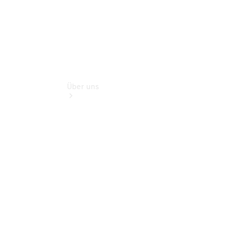
Über uns
Übersicht
Ansprechpartner
Kontaktformular