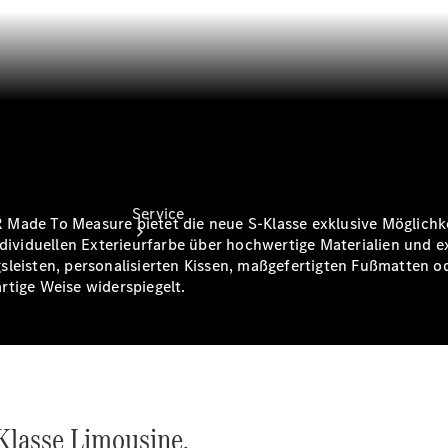
Finanzierung
Service
ade To Measure bietet die neue S-Klasse exklusive Möglichkeit
ndividuellen Exterieurfarbe über hochwertige Materialien und e
sleisten, personalisierten Kissen, maßgefertigten Fußmatten od
artige Weise widerspiegelt.
Servicetermin
buchen
Service &
-Klasse Limousine.
Reparatur