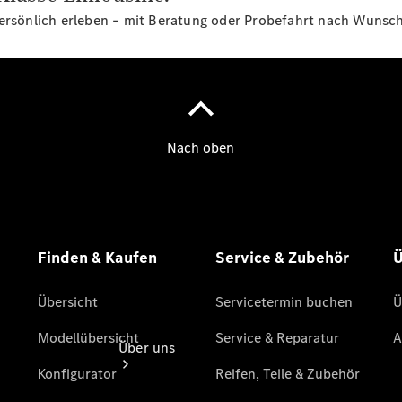
Reifen, Teile
persönlich erleben – mit Beratung oder Probefahrt nach Wunsch
& Zubehör
Garantie
Pannen- &
Unfallhilfe
Digitale
Extras
Betriebsanleitungen
Rückrufe
Über uns