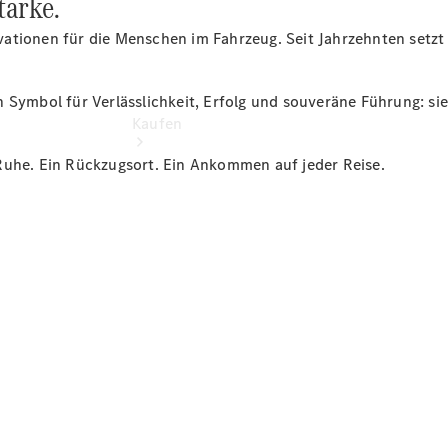
tärke.
ationen für die Menschen im Fahrzeug. Seit Jahrzehnten setzt 
 ein Symbol für Verlässlichkeit, Erfolg und souveräne Führung: s
Kaufen
er Ruhe. Ein Rückzugsort. Ein Ankommen auf jeder Reise.
Übersicht
Modellübersicht
Konfigurator
Probefahrt
buchen
Online
Store
Gebrauchtwagen